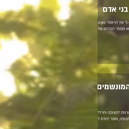
ני אדם
מחקר חדש מצא: השיר "1-800-273-8255" של הראפר Logic
וא מספר הטלפון של קו
המונשמים
ורמת למצוקה וחרדה
ופה, חוסר יכולת לדבר,