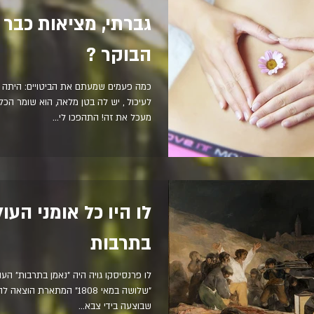
גברתי, מציאות כבר 
הבוקר ?
כמה פעמים ש
לעיכול , יש לה בטן מלאה, הוא שומר הכל
מעכל את זה! התהפכו לי...
לו היו כל אומני העו
בתרבות
לו פרנסיסקו גויה היה "נאמן בתרבות" העו
"שלושה במאי 1808" המתארת 
שבוצעה בידי צבא...