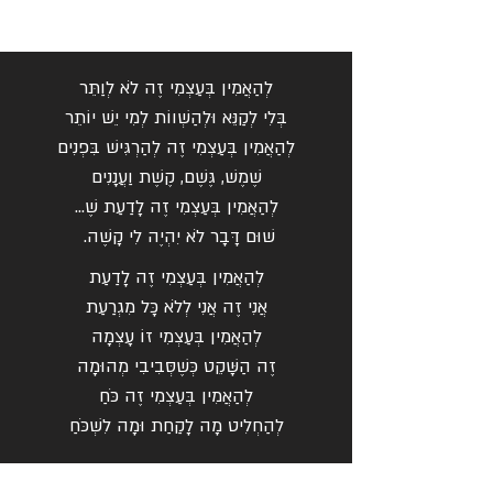
לְהַאֲמִין בְּעַצְמִי זֶה לֹא לְוַתֵּר
בְּלִי לְקַנֵּא וּלְהַשְׁווֹת לְמִי יֵשׁ יוֹתֵר
לְהַאֲמִין בְּעַצְמִי זֶה לְהַרְגִּישׁ בִּפְנִים
שֶׁמֶשׁ, גֶּשֶׁם, קֶשֶׁת וַעֲנָנִים
לְהַאֲמִין בְּעַצְמִי זֶה לָדַעַת שֶׁ...
שׁוּם דָּבָר לֹא יִהְיֶה לִי קָשֶׁה.
לְהַאֲמִין בְּעַצְמִי זֶה לָדַעַת
אֲנִי זֶה אֲנִי לְלֹא כָּל מִגְרַעַת
לְהַאֲמִין בְּעַצְמִי זוֹ עָצְמָה
זֶה הַשָּׁקֵט כְּשֶׁסְּבִיבִי מְהוּמָה
לְהַאֲמִין בְּעַצְמִי זֶה כֹּחַ
לְהַחְלִיט מָה לָקַחַת וּמָה לִשְׁכֹּחַ
הספר "הנני" כולל עשרה שירי העצמה לילדים,