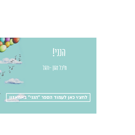
מוזמנים לבחור
בתפריט
!הנני
מיכל זגון -רוגל
לחצ/י כאן לעמוד הספר "הנני" באמאזון