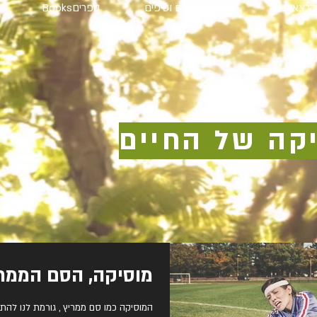
הרצאות
חדש ! מאמרים וטיפים
ספריםBooks
קה של החיים
מוסיקה, הסם הממרי
המוסיקה כמו סם ממריץ , גורמת לנו להת