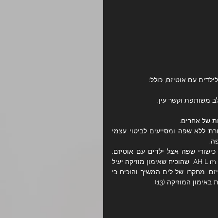
לב משותפת וקשר עין.
ת של אחרים.
בילדים לא מילוליים, טיפול במוזיקה ונגינה בכלי נגינה מאפשרים תקשורת ללא שפה ומסייעים לביטוי עצמי 
ה.
היו מחקרים רבים התומכים בדעה שחשיפה למוזיקה מסייעת בפיתוח כישורי שפה אצל ילדים עם אוטיזם. 
לדוגמה, בשנת 2010 פרסם The Journal of Music Therapy מחקר של AH Lim  שהוכיח שאימון מוזיקה יעיל 
כמו אימון דיבור לשיפור אוצר המילים והפקת דיבור של ילדים עם אוטיזם. מחקרו של לים המשיך והוכיח כי 
מון המוזיקה (13).