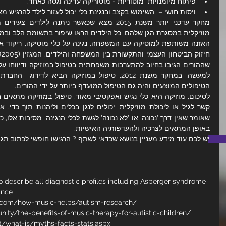
פיתוח מיומנויות  מוטוריות - מוטוריקה עדינה וגסה כאחד.
ויסות חושי –  השימוש בקצב ובנגינת כלי יכול לעזור לילד להרגיש מא
מוזיקלית במסגרת הגן שלהם, כל הילדים הראו שיפור בתשומת הלב וב
חיזוק הביטחון העצמי והתקשורת בין המשפחה והילדים. המגזין 
הטיפולים המוצעים והיה גם הטיפול המועדף ביותר על ידי ההורים.
באופן המתאים לצרכיה ולהעדפותיה האישיות.
יש לכם עוד מידע מעניין בנושא שכדאי לשתף ? הרגישו חופשי לכתוב תגו
to describe all diagnostic profiles including Asperger syndrome 
ance
.com/how-music-helps/autism-research/
nity/the-benefits-of-music-therapy-for-autistic-children/
t/what-is/myths-facts-stats.aspx