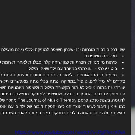
ישנן דרכים רבות מוכחות (12) שבהן חשיפה למוזיקה ולכלי נגינה מועילה לילדים עם אוטיזם, כולל:
תקשורת משופרת
פיתוח מיומנויות  חברתיות כגון שיחה קלה, סבלנות לאחר, תשומת 
ביטוי עצמי -   עוצמתי במיוחד עם ילד שאינו מילולי
מיומנויות  התנהגותיות - לימוד השתתפות ותורות והעתקת התנהגו
יצירתי. זה בתורו מוביל לפיתוח תקשורת מילולית ולשיפור מיומנויות השפ
תועלת גדולה יותר נראתה בילדים בתפקוד נמוך במיוחד לאחר השתתפות באי
https://www.youtube.com/watch?v=PgFfercKfsA