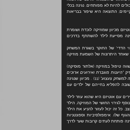
'לא מסונכרנים', כלומר אזורים מסוימים, כגון אלו הקשורים לתקשורת, יכולים להיות לא מפותחים. נגינה בכלי 
נגינה מגרה את המוח האוטיסטי ליצור קשרים חדשים ומחזקת את הקיימים; התוצאה היא שיפור בבריאות 
מוזיקה היא שפה אוניברסלית ומתאימה מאוד לצרכים של ילדים עם אוטיזם מכיוון שמוזיקה לוכדת ושומרת 
על תשומת הלב שלהם באופן שמדיומים אחרים לא. נגינה בכלי נגינה מסייעת לילד להשתתף בדרכים 
מחקר משנת 2008 (9) הגיע למסקנה שילדים בחרו להשתתף ב'חיקוי הדדי' של החוקר בשגרת המשחק 
המוזיקלי ותוך כדי הפעילות הראו תשומת לב מוגברת. זה מצביע על כך שאחד היתרונות של השמעת מוזיקה 
בשנת 2009 (10) בוצע מחקר אקראי על עשרה ילדים עם אוטיזם, שהשווה טיפול במוזיקה (אלתור מוסיקה) 
יק 
"היענות מוגברת ואירועים ארוכים 
ה למשחק צעצוע" (
11) . מכיוון שנגינה 
בכלי נגינה מקנה מיומנויות חברתיות בסביבה בטוחה ומהנה שהיא חשובה להפליא בחייהם של ילדים עם 
הסיבה לכך שטיפול במוזיקה משמש ביעילות רבה כדי לעזור לילדים צעירים עם אוטיזם היא שהוא עוזר לילד 
ללמוד כיצד להתייחס לאחרים. בני משפחה נוספים יכולים להשתתף ובנוסף לגירוי החושי של המוזיקה, הילד 
מסוגל גם לחוות ריקוד, דינמיקה חברתית של לימוד כלי נגינה ולחקור קצב. כל זה יכול לעזור להניע את הילד 
לעקוב אחר דפוסי משחק אימפולסיביים יותר שיעסיקו את כל המוח והגוף שלו. אימפולסיביות וספונטניות 
נעדרות לעתים קרובות מחייהם של ילדים אוטיסטים, ולכן נגינה בכלי נגינה פותחת לעתים קרובות שער לדרך 