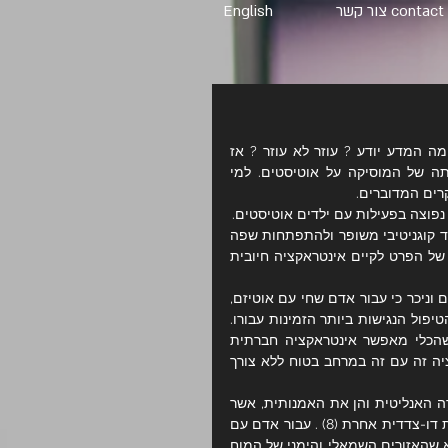
contact צור קשר
English
אין חודש שאני לא מקבלת פניה או שאלה על אוטיזם, היו מחקרים ? מה המדע יודע ? עוזר לא עוזר ? אז 
החלטתי לצלול לעומק המחקרים, לקרוא ולהבין מה אם בכלל השפעתה של המוסיקה על אוטיסטים. למי 
ים המדוברים.  
פוצה בפעילות עם ילדים אוטיסטים. 
מחקרים מצביעים על כך שחינוך מוזיקלי וטיפול במוזיקה קשורים לתפקוד קוגניטיבי משופר ולהתפתחות שפה  
מגיל צעיר 6 (5) . טיפול במוזיקה הוכח כבעל השפעה חיובית על יכולתו של הפרט לקיים אינטראקציה חיובית 
אוטיזם הוא מצב המוגדר על ידי חוסר יכולתו של אדם לתקשר עם אחרים וניכר כי עבור אדם שחי עם אוטיזם, 
מוזיקה עשויה בהחלט להיות האפקטיבית ביותר, כמו גם אחת מצורות הטיפול הנגישות ביותר הזמינות עבורו. 
זו הסיבה שלימוד על כלי נגינה בקבוצה למשל מועיל במיוחד מכיוון שהכלי מאפשר אינטראקציה חברתית 
קרובה מבלי לכפות קרבה פיזית קרובה. הילדים יכולים לקיים אינטראקציה זה עם זה במרחב בטוח ללא צורך 
נגינה בכלי נגינה משפיעה על המוח בכללותו, ומעוררת הן את ההמיספרה האנליטית והן את האמנותית, אשר 
מגבירה את היכולת האינטלקטואלית הכוללת של הפרט יותר מכל פעילות דו-צדדית אחרת (8) . עבור אדם עם 
אוטיזם, זה חשוב להפליא, שכן אחד המאפיינים של המצב האוטיסטי הוא שהאזורים השמאלי והימני של המוח 