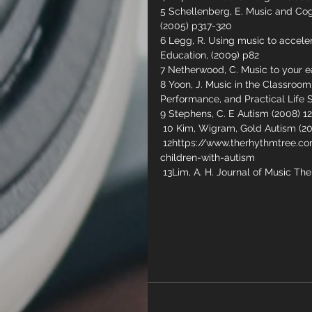
5 Schellenberg, E. Music and Cogn
(2005) p317-320
6 Legg, R. Using music to accele
Education, (2009) p82
7 Netherwood, C. Music to your ea
8 Yoon, J. Music in the Classroom
Performance, and Practical Life S
9 Stephens, C. E Autism (2008) 12
 10 Kim, Wigram, Gold Autism (20
 12
https://www.therhythmtree.c
children-with-autism
 13Lim, A. H. Journal of Music The