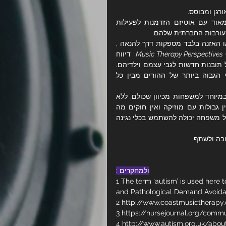
ורגן ומבוסס.
מחקר עדכני יותר משנת 2015 מצא שכאשר ניתנה לילדים צעירים מאוד עם אוטיזם הזדמנות לפעילות 
מעורבות החברתית שלהם.
האזנה משותפת למוסיקה עם המשפחה, נגינה על כלי מוסיקה, ריקוד או האזנה בלבד מספקות דרך להנאה , 
Music Therapy Perspectives
 (2005)  דיווח 
שההורים הגיבו בחיוב להתערבות משפחתית בטיפול במוזיקה ודיווחו על תובנות חדשות לגבי עצמם וילדיהם. 
למעשה, במחקר משנת 2012, טיפול במוזיקה הביא לדירוג  החברתי הגבוה ביותר של ההורים מבין כל 
לסיכום, מוזיקה היא כלי נגיש ואפקטיבי מאוד. טיפול במוזיקה מתאים במיוחד למשפחות מכיוון שכולם, ללא 
קשר לגיל או ליכולת מוזיקלית, יכולים לנגן בכלים וליהנות תוך כדי. אין גבולות עם מוזיקה ואין חוקים מה 
שאומר שאין דרך 'נכונה' או 'לא נכונה' לגשת לכלי הנגינה. מסיבות אלו, כל משפחה יכולה להשתמש בכלי נגינה 
בה ולשתף. 
ולמחקרים :
1 The term ‘autism’ is used here 
and Pathological Demand Avoid
2 
http://www.coastmusictherapy
3 
https://nursejournal.org/commu
4 
http://www.autism.org.uk/abou